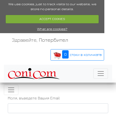
We use cookies, just to track visits to our website, we
store no personal details.
ACCEPT COOKIES
What are cookies?
Здравейте,
Потербител
0
стоки в количката
Моля, въведете Вашия Email